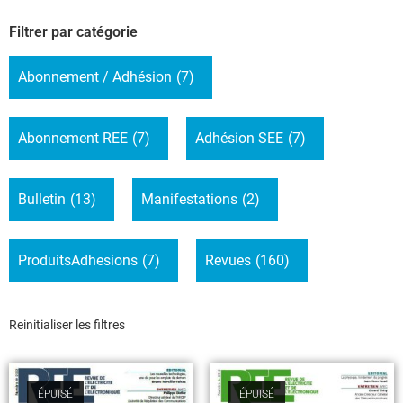
Filtrer par catégorie
Abonnement / Adhésion
(7)
Abonnement REE
(7)
Adhésion SEE
(7)
Bulletin
(13)
Manifestations
(2)
ProduitsAdhesions
(7)
Revues
(160)
Reinitialiser les filtres
ÉPUISÉ
ÉPUISÉ