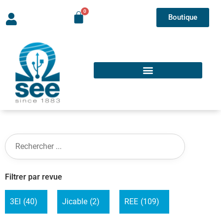
Boutique
Filtrer par revue
3EI
(40)
Jicable
(2)
REE
(109)