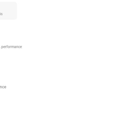
is
e… performance
ance