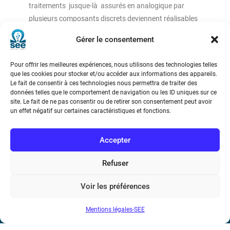
traitements jusque-là assurés en analogique par
plusieurs composants discrets deviennent réalisables
par un seul processeur.
Gérer le consentement
Pour offrir les meilleures expériences, nous utilisons des technologies telles
que les cookies pour stocker et/ou accéder aux informations des appareils.
Le fait de consentir à ces technologies nous permettra de traiter des
données telles que le comportement de navigation ou les ID uniques sur ce
site. Le fait de ne pas consentir ou de retirer son consentement peut avoir
un effet négatif sur certaines caractéristiques et fonctions.
Société de l’Electricité, de l’Electronique et des Technologies
de l’Information et de la Communication
Accepter
17 rue de l’Amiral Hamelin
75116 Paris
Refuser
Métro : « Boissière » Ligne 6 et « Iéna » Ligne 9
Voir les préférences
Téléphone : (+33) 1 56 90 37 17
Mentions légales-SEE
N° de SIREN : 785 393 232, Code APE : 9412Z TVA intra-