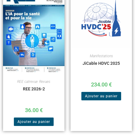
Manifestations
JiCable HDVC 2025
REE catrevue
,
Revues
234.00
€
REE 2026-2
Ajouter au panier
36.00
€
Ajouter au panier