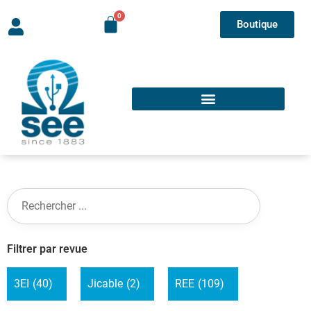
Boutique
Filtrer par revue
3EI
(40)
Jicable
(2)
REE
(109)