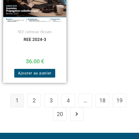
REE catrevue
,
Revues
REE 2024-3
36.00
€
Ajouter au panier
1
2
3
4
…
18
19
20