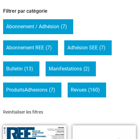
Filtrer par catégorie
Abonnement / Adhésion
(7)
Abonnement REE
(7)
Adhésion SEE
(7)
Bulletin
(13)
Manifestations
(2)
ProduitsAdhesions
(7)
Revues
(160)
Reinitialiser les filtres