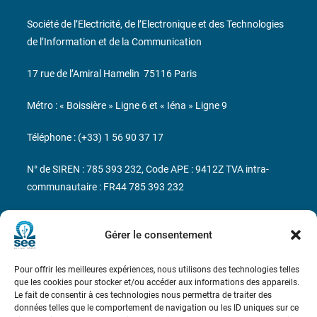
Société de l’Electricité, de l’Electronique et des Technologies
de l’Information et de la Communication
17 rue de l’Amiral Hamelin
75116 Paris
Métro : « Boissière » Ligne 6 et « Iéna » Ligne 9
Téléphone : (+33) 1 56 90 37 17
N° de SIREN : 785 393 232, Code APE : 9412Z TVA intra-
communautaire : FR44 785 393 232
Bicentenaire des découvertes d’André-
Marie Ampère
Gérer le consentement
Pour offrir les meilleures expériences, nous utilisons des technologies telles
Conditions Générales de Vente
que les cookies pour stocker et/ou accéder aux informations des appareils.
Le fait de consentir à ces technologies nous permettra de traiter des
données telles que le comportement de navigation ou les ID uniques sur ce
Mentions légales