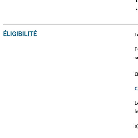
ÉLIGIBILITÉ
L
P
s
L
C
L
l
a