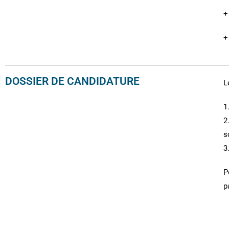
+
+
DOSSIER DE CANDIDATURE
L
1
2
s
3
P
p