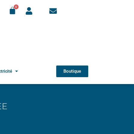
Boutique
tricité
EE