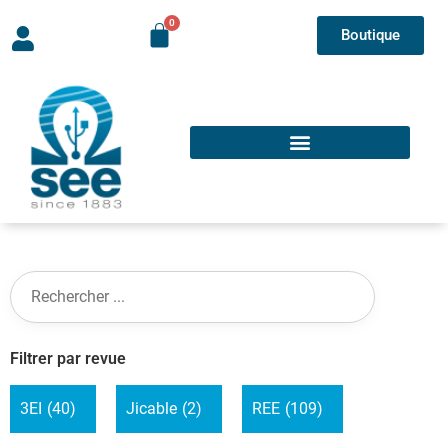
Boutique
Filtrer par revue
3EI
(40)
Jicable
(2)
REE
(109)