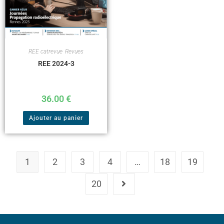
REE catrevue
,
Revues
REE 2024-3
36.00
€
Ajouter au panier
1
2
3
4
…
18
19
20