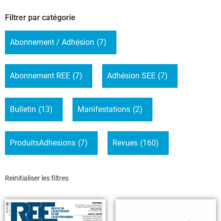
Filtrer par catégorie
Abonnement / Adhésion
(7)
Abonnement REE
(7)
Adhésion SEE
(7)
Bulletin
(13)
Manifestations
(2)
ProduitsAdhesions
(7)
Revues
(160)
Reinitialiser les filtres