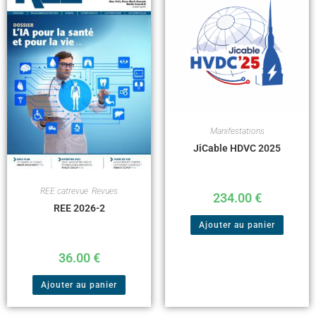
Manifestations
JiCable HDVC 2025
REE catrevue
,
Revues
234.00
€
REE 2026-2
Ajouter au panier
36.00
€
Ajouter au panier