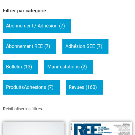
Filtrer par catégorie
Abonnement / Adhésion
(7)
Abonnement REE
(7)
Adhésion SEE
(7)
Bulletin
(13)
Manifestations
(2)
ProduitsAdhesions
(7)
Revues
(160)
Reinitialiser les filtres