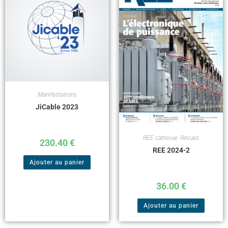
Manifestations
JiCable 2023
REE catrevue
,
Revues
230.40
€
REE 2024-2
Ajouter au panier
36.00
€
Ajouter au panier