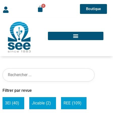
Boutique
Filtrer par revue
3EI
(40)
Jicable
(2)
REE
(109)