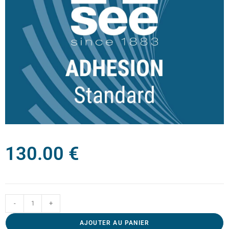
130.00
€
-
+
AJOUTER AU PANIER