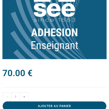
70.00
€
-
+
AJOUTER AU PANIER