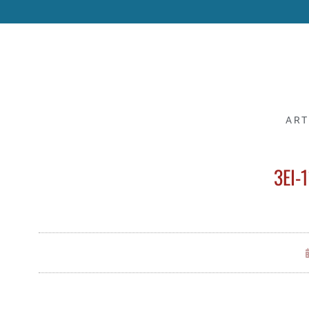
ART
3EI-