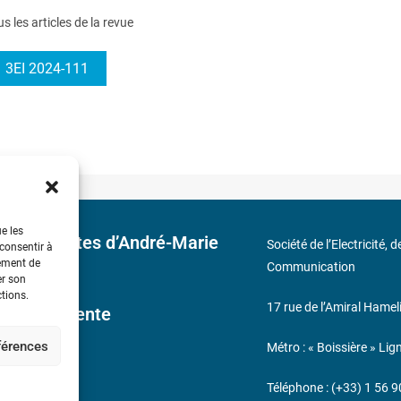
us les articles de la revue
3EI 2024-111
ue les
 découvertes d’André-Marie
Société de l’Electricité, 
 consentir à
tement de
Communication
er son
ctions.
17 rue de l’Amiral Hamel
ales de Vente
éférences
Métro : « Boissière » Lig
s
Téléphone : (+33) 1 56 9