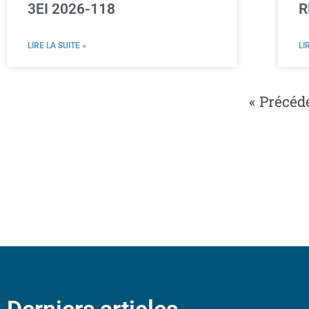
3EI 2026-118
R
LIRE LA SUITE »
LI
« Précéd