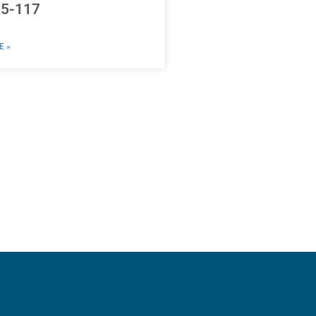
25-117
E »