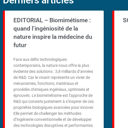
Derniers articles
EDITORIAL – Biomimétisme :
S
quand l’ingéniosité de la
nature inspire la médecine du
futur
Face aux défis technologiques
contemporains, la nature nous offre la plus
évidente des solutions : 3,8 milliards d’années
de R&D. Car le vivant représente un vivier de
mécanismes, fonctions, matériaux et
procédés chimiques ingénieux, optimisés et
éprouvés. Le biomimétisme est l’approche de
R&D qui consiste justement à s’inspirer de ces
propriétés biologiques avancées pour innover.
Elle permet de challenger les méthodes
d’ingénierie conventionnelle et de développer
des technologies disruptives et performantes