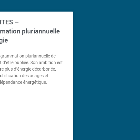
ITES –
ation pluriannuelle
gie
ogrammation pluriannuelle de
nt d’être publiée. Son ambition est
uire plus d’énergie décarbonée,
ectrification des usages et
ndépendance énergétique.