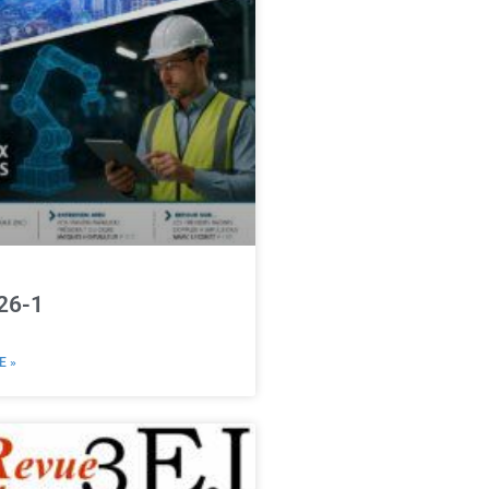
26-1
E »