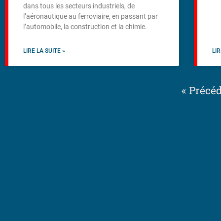
dans tous les secteurs industriels, de
l’aéronautique au ferroviaire, en passant par
l’automobile, la construction et la chimie.
LIRE LA SUITE »
LIR
« Précé