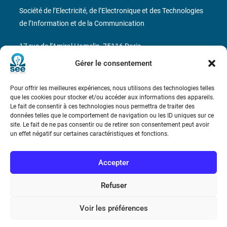
Société de l’Electricité, de l’Electronique et des Technologies
de l’Information et de la Communication
17 rue de l’Amiral Hamelin
75116 Paris
Gérer le consentement
Métro : « Boissière » Ligne 6 et « Iéna » Ligne 9
Pour offrir les meilleures expériences, nous utilisons des technologies telles
Téléphone : (+33) 1 56 90 37 17
que les cookies pour stocker et/ou accéder aux informations des appareils.
Le fait de consentir à ces technologies nous permettra de traiter des
N° de SIREN : 785 393 232, Code APE : 9412Z TVA intra-
données telles que le comportement de navigation ou les ID uniques sur ce
site. Le fait de ne pas consentir ou de retirer son consentement peut avoir
communautaire : FR44 785 393 232
un effet négatif sur certaines caractéristiques et fonctions.
Bicentenaire des découvertes d’André-
Marie Ampère
Accepter
Refuser
Conditions Générales de Vente
Voir les préférences
Mentions légales