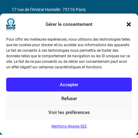
17 rue de l’Amiral Hamelin
75116 Paris
Métro : « Boissière » Ligne 6 et « Iéna » Ligne 9
Gérer le consentement
Téléphone : (+33) 1 56 90 37 17
Pour offrir les meilleures expériences, nous utilisons des technologies telles
que les cookies pour stocker et/ou accéder aux informations des appareils.
Le fait de consentir à ces technologies nous permettra de traiter des
N° de SIREN : 785 393 232, Code APE : 9412Z TVA intra-
données telles que le comportement de navigation ou les ID uniques sur ce
communautaire : FR44 785 393 232
site. Le fait de ne pas consentir ou de retirer son consentement peut avoir
un effet négatif sur certaines caractéristiques et fonctions.
Bicentenaire des découvertes d’André-
Marie Ampère
Accepter
Conditions Générales de Vente
Refuser
Voir les préférences
Mentions légales
Mentions légales-SEE
Contact