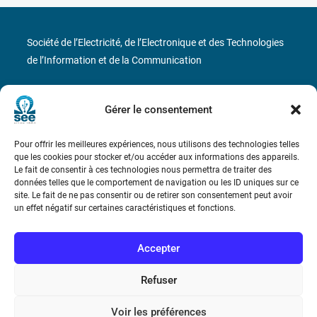
Société de l’Electricité, de l’Electronique et des Technologies
de l’Information et de la Communication
17 rue de l’Amiral Hamelin
75116 Paris
Gérer le consentement
Métro : « Boissière » Ligne 6 et « Iéna » Ligne 9
Pour offrir les meilleures expériences, nous utilisons des technologies telles
Téléphone : (+33) 1 56 90 37 17
que les cookies pour stocker et/ou accéder aux informations des appareils.
Le fait de consentir à ces technologies nous permettra de traiter des
données telles que le comportement de navigation ou les ID uniques sur ce
N° de SIREN : 785 393 232, Code APE : 9412Z TVA intra-
site. Le fait de ne pas consentir ou de retirer son consentement peut avoir
communautaire : FR44 785 393 232
un effet négatif sur certaines caractéristiques et fonctions.
Bicentenaire des découvertes d’André-
Marie Ampère
Accepter
Refuser
Conditions Générales de Vente
Voir les préférences