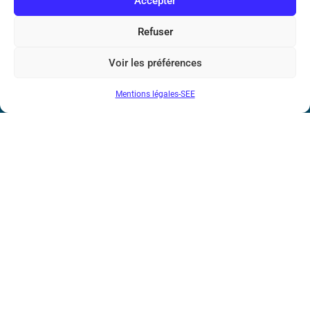
Accepter
Bicentenaire des découvertes d’André-
Marie Ampère
Refuser
Conditions Générales de Vente
Voir les préférences
Mentions légales-SEE
Mentions légales
Contact