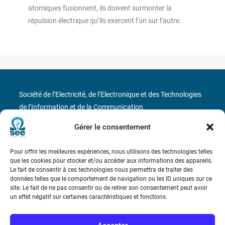
atomiques fusionnent, ils doivent surmonter la
répulsion électrique qu’ils exercent l’un sur l’autre.
Société de l’Electricité, de l’Electronique et des Technologies
de l’Information et de la Communication
Gérer le consentement
17 rue de l’Amiral Hamelin
75116 Paris
Métro : « Boissière » Ligne 6 et « Iéna » Ligne 9
Pour offrir les meilleures expériences, nous utilisons des technologies telles
que les cookies pour stocker et/ou accéder aux informations des appareils.
Le fait de consentir à ces technologies nous permettra de traiter des
Téléphone : (+33) 1 56 90 37 17
données telles que le comportement de navigation ou les ID uniques sur ce
site. Le fait de ne pas consentir ou de retirer son consentement peut avoir
N° de SIREN : 785 393 232, Code APE : 9412Z TVA intra-
un effet négatif sur certaines caractéristiques et fonctions.
communautaire : FR44 785 393 232