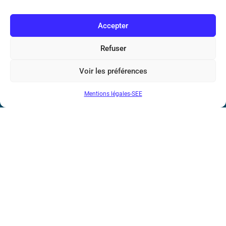
N° de SIREN : 785 393 232, Code APE : 9412Z TVA intra-
communautaire : FR44 785 393 232
Accepter
Bicentenaire des découvertes d’André-
Marie Ampère
Refuser
Voir les préférences
Conditions Générales de Vente
Mentions légales-SEE
Mentions légales
Contact