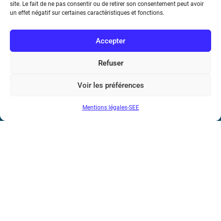
Téléphone : (+33) 1 56 90 37 17
site. Le fait de ne pas consentir ou de retirer son consentement peut avoir
un effet négatif sur certaines caractéristiques et fonctions.
N° de SIREN : 785 393 232, Code APE : 9412Z TVA intra-
communautaire : FR44 785 393 232
Accepter
Bicentenaire des découvertes d’André-
Refuser
Marie Ampère
Voir les préférences
Conditions Générales de Vente
Mentions légales-SEE
Mentions légales
Contact