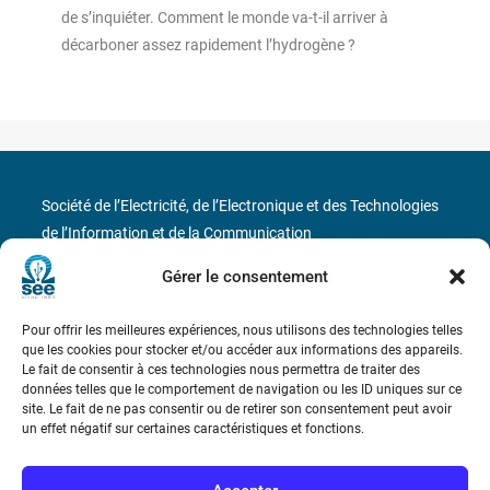
de s’inquiéter. Comment le monde va-t-il arriver à
décarboner assez rapidement l’hydrogène ?
Société de l’Electricité, de l’Electronique et des Technologies
de l’Information et de la Communication
Gérer le consentement
17 rue de l’Amiral Hamelin
75116 Paris
Métro : « Boissière » Ligne 6 et « Iéna » Ligne 9
Pour offrir les meilleures expériences, nous utilisons des technologies telles
que les cookies pour stocker et/ou accéder aux informations des appareils.
Le fait de consentir à ces technologies nous permettra de traiter des
Téléphone : (+33) 1 56 90 37 17
données telles que le comportement de navigation ou les ID uniques sur ce
site. Le fait de ne pas consentir ou de retirer son consentement peut avoir
N° de SIREN : 785 393 232, Code APE : 9412Z TVA intra-
un effet négatif sur certaines caractéristiques et fonctions.
communautaire : FR44 785 393 232