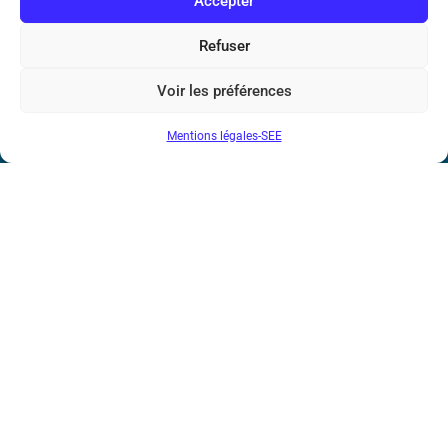
Accepter
Bicentenaire des découvertes d’André-
Marie Ampère
Refuser
Conditions Générales de Vente
Voir les préférences
Mentions légales-SEE
Mentions légales
Contact