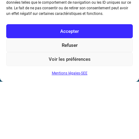
données telles que le comportement de navigation ou les ID uniques sur ce
site. Le fait de ne pas consentir ou de retirer son consentement peut avoir
Téléphone : (+33) 1 56 90 37 17
un effet négatif sur certaines caractéristiques et fonctions.
N° de SIREN : 785 393 232, Code APE : 9412Z TVA intra-
communautaire : FR44 785 393 232
Accepter
Bicentenaire des découvertes d’André-
Refuser
Marie Ampère
Voir les préférences
Conditions Générales de Vente
Mentions légales-SEE
Mentions légales
Contact