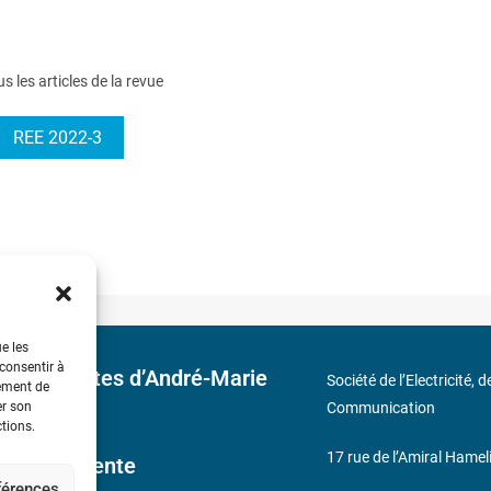
us les articles de la revue
REE 2022-3
ue les
 consentir à
 découvertes d’André-Marie
Société de l’Electricité, 
tement de
er son
Communication
ctions.
17 rue de l’Amiral Hamel
ales de Vente
éférences