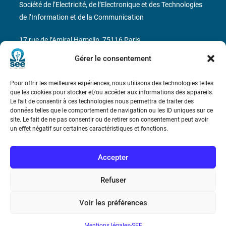
Société de l’Electricité, de l’Electronique et des Technologies
de l’Information et de la Communication
17 rue de l’Amiral Hamelin
75116 Paris
Gérer le consentement
Métro : « Boissière » Ligne 6 et « Iéna » Ligne 9
Pour offrir les meilleures expériences, nous utilisons des technologies telles
Téléphone : (+33) 1 56 90 37 17
que les cookies pour stocker et/ou accéder aux informations des appareils.
Le fait de consentir à ces technologies nous permettra de traiter des
N° de SIREN : 785 393 232, Code APE : 9412Z TVA intra-
données telles que le comportement de navigation ou les ID uniques sur ce
site. Le fait de ne pas consentir ou de retirer son consentement peut avoir
communautaire : FR44 785 393 232
un effet négatif sur certaines caractéristiques et fonctions.
Bicentenaire des découvertes d’André-
Marie Ampère
Accepter
Refuser
Conditions Générales de Vente
Voir les préférences
Mentions légales
Mentions légales-SEE