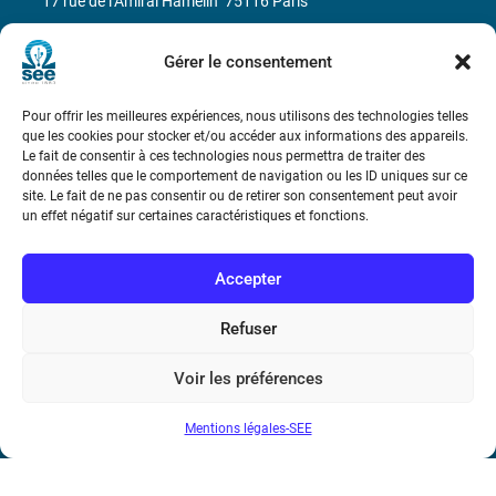
17 rue de l’Amiral Hamelin
75116 Paris
Métro : « Boissière » Ligne 6 et « Iéna » Ligne 9
Gérer le consentement
Téléphone : (+33) 1 56 90 37 17
Pour offrir les meilleures expériences, nous utilisons des technologies telles
que les cookies pour stocker et/ou accéder aux informations des appareils.
N° de SIREN : 785 393 232, Code APE : 9412Z TVA intra-
Le fait de consentir à ces technologies nous permettra de traiter des
données telles que le comportement de navigation ou les ID uniques sur ce
communautaire : FR44 785 393 232
site. Le fait de ne pas consentir ou de retirer son consentement peut avoir
un effet négatif sur certaines caractéristiques et fonctions.
Bicentenaire des découvertes d’André-
Marie Ampère
Accepter
Conditions Générales de Vente
Refuser
Mentions légales
Voir les préférences
Mentions légales-SEE
Contact