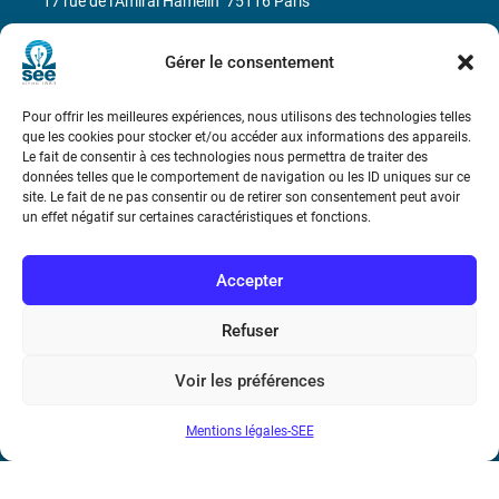
17 rue de l’Amiral Hamelin
75116 Paris
Métro : « Boissière » Ligne 6 et « Iéna » Ligne 9
Gérer le consentement
Téléphone : (+33) 1 56 90 37 17
Pour offrir les meilleures expériences, nous utilisons des technologies telles
que les cookies pour stocker et/ou accéder aux informations des appareils.
N° de SIREN : 785 393 232, Code APE : 9412Z TVA intra-
Le fait de consentir à ces technologies nous permettra de traiter des
données telles que le comportement de navigation ou les ID uniques sur ce
communautaire : FR44 785 393 232
site. Le fait de ne pas consentir ou de retirer son consentement peut avoir
un effet négatif sur certaines caractéristiques et fonctions.
Bicentenaire des découvertes d’André-
Marie Ampère
Accepter
Conditions Générales de Vente
Refuser
Mentions légales
Voir les préférences
Mentions légales-SEE
Contact