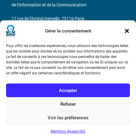
de l’Information et de la Communication
17 rue de l’Amiral Hamelin
75116 Paris
Gérer le consentement
Métro : « Boissière » Ligne 6 et « Iéna » Ligne 9
Téléphone : (+33) 1 56 90 37 17
Pour offrir les meilleures expériences, nous utilisons des technologies telles
que les cookies pour stocker et/ou accéder aux informations des appareils.
Le fait de consentir à ces technologies nous permettra de traiter des
N° de SIREN : 785 393 232, Code APE : 9412Z TVA intra-
données telles que le comportement de navigation ou les ID uniques sur ce
communautaire : FR44 785 393 232
site. Le fait de ne pas consentir ou de retirer son consentement peut avoir
un effet négatif sur certaines caractéristiques et fonctions.
Bicentenaire des découvertes d’André-
Marie Ampère
Accepter
Conditions Générales de Vente
Refuser
Voir les préférences
Mentions légales
Mentions légales-SEE