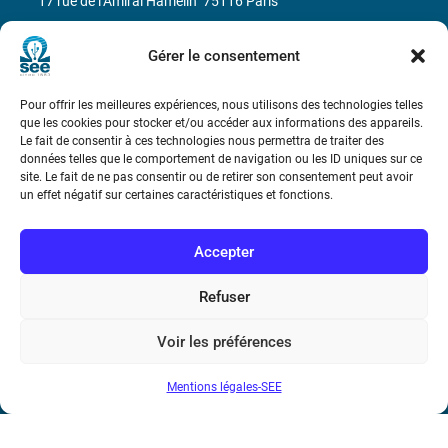
17 rue de l’Amiral Hamelin
75116 Paris
Métro : « Boissière » Ligne 6 et « Iéna » Ligne 9
Gérer le consentement
Téléphone : (+33) 1 56 90 37 17
Pour offrir les meilleures expériences, nous utilisons des technologies telles
que les cookies pour stocker et/ou accéder aux informations des appareils.
N° de SIREN : 785 393 232, Code APE : 9412Z TVA intra-
Le fait de consentir à ces technologies nous permettra de traiter des
données telles que le comportement de navigation ou les ID uniques sur ce
communautaire : FR44 785 393 232
site. Le fait de ne pas consentir ou de retirer son consentement peut avoir
un effet négatif sur certaines caractéristiques et fonctions.
Bicentenaire des découvertes d’André-
Marie Ampère
Accepter
Conditions Générales de Vente
Refuser
Mentions légales
Voir les préférences
Mentions légales-SEE
Contact