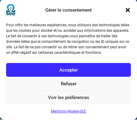
Métro : « Boissière » Ligne 6 et « Iéna » Ligne 9
Gérer le consentement
Téléphone : (+33) 1 56 90 37 17
Pour offrir les meilleures expériences, nous utilisons des technologies telles
que les cookies pour stocker et/ou accéder aux informations des appareils.
N° de SIREN : 785 393 232, Code APE : 9412Z TVA intra-
Le fait de consentir à ces technologies nous permettra de traiter des
communautaire : FR44 785 393 232
données telles que le comportement de navigation ou les ID uniques sur ce
site. Le fait de ne pas consentir ou de retirer son consentement peut avoir
Bicentenaire des découvertes d’André-
un effet négatif sur certaines caractéristiques et fonctions.
Marie Ampère
Accepter
Conditions Générales de Vente
Refuser
Mentions légales
Voir les préférences
Mentions légales-SEE
Contact