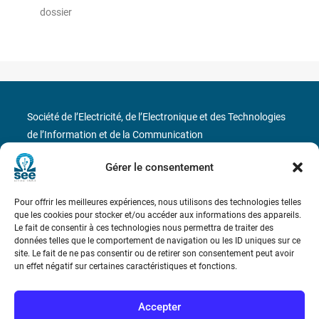
dossier
Société de l’Electricité, de l’Electronique et des Technologies
de l’Information et de la Communication
Gérer le consentement
17 rue de l’Amiral Hamelin
75116 Paris
Métro : « Boissière » Ligne 6 et « Iéna » Ligne 9
Pour offrir les meilleures expériences, nous utilisons des technologies telles
que les cookies pour stocker et/ou accéder aux informations des appareils.
Le fait de consentir à ces technologies nous permettra de traiter des
Téléphone : (+33) 1 56 90 37 17
données telles que le comportement de navigation ou les ID uniques sur ce
site. Le fait de ne pas consentir ou de retirer son consentement peut avoir
N° de SIREN : 785 393 232, Code APE : 9412Z TVA intra-
un effet négatif sur certaines caractéristiques et fonctions.
communautaire : FR44 785 393 232
Accepter
Bicentenaire des découvertes d’André-