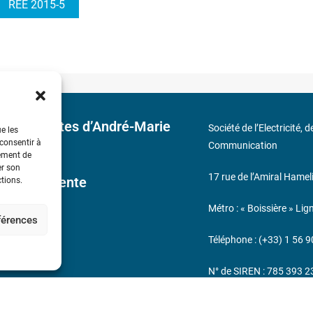
REE 2015-5
 découvertes d’André-Marie
Société de l’Electricité, 
ue les
 consentir à
Communication
tement de
er son
17 rue de l’Amiral Hamel
ales de Vente
ctions.
Métro : « Boissière » Lig
éférences
s
Téléphone : (+33) 1 56 9
N° de SIREN : 785 393 
232