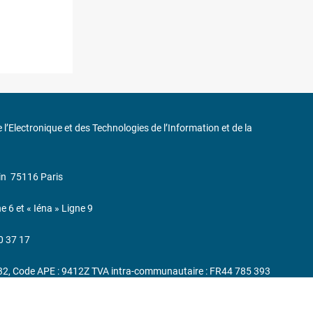
de l’Electronique et des Technologies de l’Information et de la
in
75116 Paris
ne 6 et « Iéna » Ligne 9
0 37 17
232, Code APE : 9412Z TVA intra-communautaire : FR44 785 393