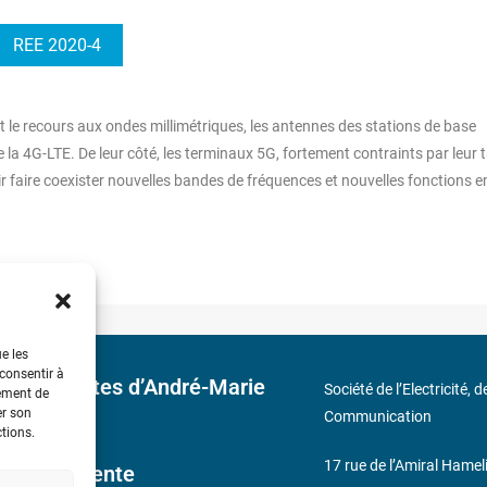
REE 2020-4
 le recours aux ondes millimétriques, les antennes des stations de base
a 4G-LTE. De leur côté, les terminaux 5G, fortement contraints par leur ta
r faire coexister nouvelles bandes de fréquences et nouvelles fonctions e
ue les
 consentir à
 découvertes d’André-Marie
Société de l’Electricité, 
tement de
er son
Communication
ctions.
17 rue de l’Amiral Hamel
ales de Vente