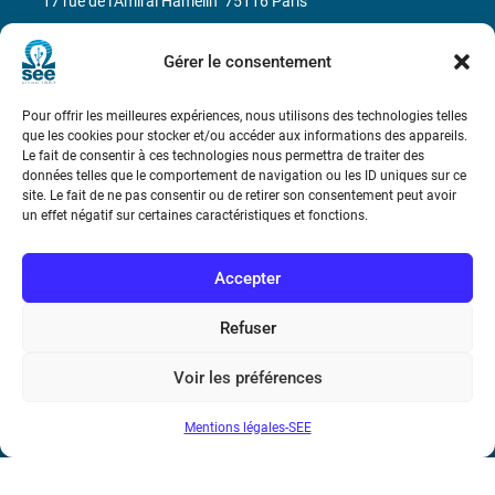
17 rue de l’Amiral Hamelin
75116 Paris
Métro : « Boissière » Ligne 6 et « Iéna » Ligne 9
Gérer le consentement
Téléphone : (+33) 1 56 90 37 17
Pour offrir les meilleures expériences, nous utilisons des technologies telles
que les cookies pour stocker et/ou accéder aux informations des appareils.
N° de SIREN : 785 393 232, Code APE : 9412Z TVA intra-
Le fait de consentir à ces technologies nous permettra de traiter des
données telles que le comportement de navigation ou les ID uniques sur ce
communautaire : FR44 785 393 232
site. Le fait de ne pas consentir ou de retirer son consentement peut avoir
un effet négatif sur certaines caractéristiques et fonctions.
Bicentenaire des découvertes d’André-
Marie Ampère
Accepter
Conditions Générales de Vente
Refuser
Mentions légales
Voir les préférences
Mentions légales-SEE
Contact