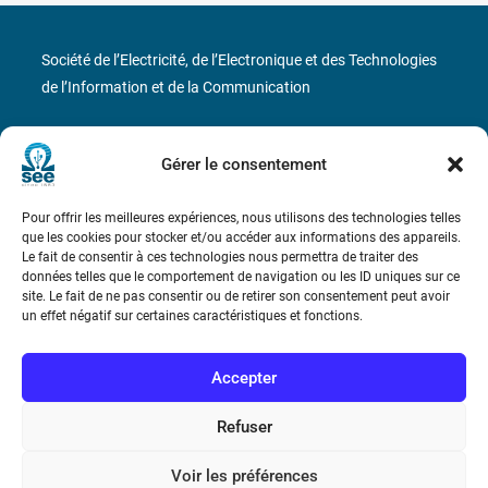
Société de l’Electricité, de l’Electronique et des Technologies
de l’Information et de la Communication
17 rue de l’Amiral Hamelin
75116 Paris
Gérer le consentement
Métro : « Boissière » Ligne 6 et « Iéna » Ligne 9
Pour offrir les meilleures expériences, nous utilisons des technologies telles
Téléphone : (+33) 1 56 90 37 17
que les cookies pour stocker et/ou accéder aux informations des appareils.
Le fait de consentir à ces technologies nous permettra de traiter des
données telles que le comportement de navigation ou les ID uniques sur ce
N° de SIREN : 785 393 232, Code APE : 9412Z TVA intra-
site. Le fait de ne pas consentir ou de retirer son consentement peut avoir
communautaire : FR44 785 393 232
un effet négatif sur certaines caractéristiques et fonctions.
Bicentenaire des découvertes d’André-
Marie Ampère
Accepter
Refuser
Conditions Générales de Vente
Voir les préférences