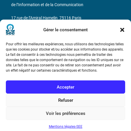
de l’Information et de la Communication
17 rue de l’Amiral Hamelin
75116 Paris
Gérer le consentement
Métro : « Boissière » Ligne 6 et « Iéna » Ligne 9
Téléphone : (+33) 1 56 90 37 17
Pour offrir les meilleures expériences, nous utilisons des technologies telles
que les cookies pour stocker et/ou accéder aux informations des appareils.
Le fait de consentir à ces technologies nous permettra de traiter des
N° de SIREN : 785 393 232, Code APE : 9412Z TVA intra-
données telles que le comportement de navigation ou les ID uniques sur ce
communautaire : FR44 785 393 232
site. Le fait de ne pas consentir ou de retirer son consentement peut avoir
un effet négatif sur certaines caractéristiques et fonctions.
Bicentenaire des découvertes d’André-
Marie Ampère
Accepter
Conditions Générales de Vente
Refuser
Voir les préférences
Mentions légales
Mentions légales-SEE