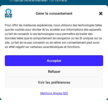
17 rue de l’Amiral Hamelin
75116 Paris
Métro : « Boissière » Ligne 6 et « Iéna » Ligne 9
Gérer le consentement
Téléphone : (+33) 1 56 90 37 17
Pour offrir les meilleures expériences, nous utilisons des technologies telles
que les cookies pour stocker et/ou accéder aux informations des appareils.
N° de SIREN : 785 393 232, Code APE : 9412Z TVA intra-
Le fait de consentir à ces technologies nous permettra de traiter des
données telles que le comportement de navigation ou les ID uniques sur ce
communautaire : FR44 785 393 232
site. Le fait de ne pas consentir ou de retirer son consentement peut avoir
un effet négatif sur certaines caractéristiques et fonctions.
Bicentenaire des découvertes d’André-
Marie Ampère
Accepter
Conditions Générales de Vente
Refuser
Mentions légales
Voir les préférences
Mentions légales-SEE
Contact