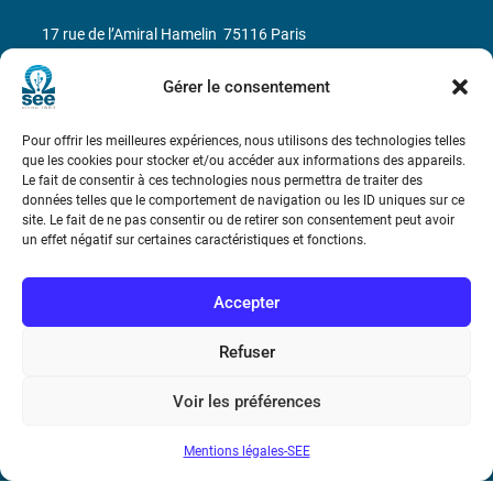
17 rue de l’Amiral Hamelin
75116 Paris
Métro : « Boissière » Ligne 6 et « Iéna » Ligne 9
Gérer le consentement
Téléphone : (+33) 1 56 90 37 17
Pour offrir les meilleures expériences, nous utilisons des technologies telles
que les cookies pour stocker et/ou accéder aux informations des appareils.
Le fait de consentir à ces technologies nous permettra de traiter des
N° de SIREN : 785 393 232, Code APE : 9412Z TVA intra-
données telles que le comportement de navigation ou les ID uniques sur ce
communautaire : FR44 785 393 232
site. Le fait de ne pas consentir ou de retirer son consentement peut avoir
un effet négatif sur certaines caractéristiques et fonctions.
Bicentenaire des découvertes d’André-
Marie Ampère
Accepter
Conditions Générales de Vente
Refuser
Voir les préférences
Mentions légales
Mentions légales-SEE
Contact