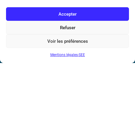
N° de SIREN : 785 393 232, Code APE : 9412Z TVA intra-
communautaire : FR44 785 393 232
Accepter
Bicentenaire des découvertes d’André-
Marie Ampère
Refuser
Voir les préférences
Conditions Générales de Vente
Mentions légales-SEE
Mentions légales
Contact