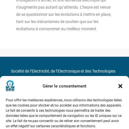
d’obligation d’achat, et une demande électrique qui
n’augmente pas autant qu’attendu. L’heure est venue
de se questionner sur les évolutions à mettre en place,
tant sur les mécanismes de soutien que sur les
incitations à consommer au meilleur moment.
Société de l’Electricité, de l’Electronique et des Technologies
de l’Information et de la Communication
Gérer le consentement
17 rue de l’Amiral Hamelin
75116 Paris
Pour offrir les meilleures expériences, nous utilisons des technologies telles
Métro : « Boissière » Ligne 6 et « Iéna » Ligne 9
que les cookies pour stocker et/ou accéder aux informations des appareils.
Le fait de consentir à ces technologies nous permettra de traiter des
données telles que le comportement de navigation ou les ID uniques sur ce
Téléphone : (+33) 1 56 90 37 17
site. Le fait de ne pas consentir ou de retirer son consentement peut avoir
un effet négatif sur certaines caractéristiques et fonctions.