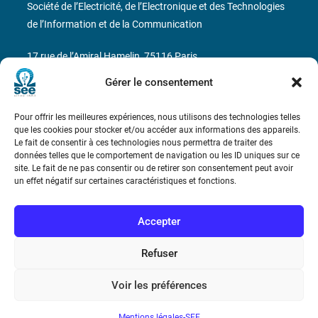
Société de l’Electricité, de l’Electronique et des Technologies
de l’Information et de la Communication
17 rue de l’Amiral Hamelin
75116 Paris
Gérer le consentement
Métro : « Boissière » Ligne 6 et « Iéna » Ligne 9
Pour offrir les meilleures expériences, nous utilisons des technologies telles
Téléphone : (+33) 1 56 90 37 17
que les cookies pour stocker et/ou accéder aux informations des appareils.
Le fait de consentir à ces technologies nous permettra de traiter des
N° de SIREN : 785 393 232, Code APE : 9412Z TVA intra-
données telles que le comportement de navigation ou les ID uniques sur ce
site. Le fait de ne pas consentir ou de retirer son consentement peut avoir
communautaire : FR44 785 393 232
un effet négatif sur certaines caractéristiques et fonctions.
Bicentenaire des découvertes d’André-
Marie Ampère
Accepter
Refuser
Conditions Générales de Vente
Voir les préférences
Mentions légales
Mentions légales-SEE