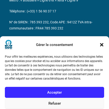
Métro : « Boissière » Ligne 6 et « Iéna » Ligne 9
Téléphone : (+33) 1 56 90 37 17
N° de SIREN : 785 393 232, Code APE : 9412Z TVA intra-
communautaire : FR44 785 393 232
Bicentenaire des découvertes d’André-
Marie Ampère
Gérer le consentement
Pour offrir les meilleures expériences, nous utilisons des technologies telles
Conditions Générales de Vente
que les cookies pour stocker et/ou accéder aux informations des appareils.
Le fait de consentir à ces technologies nous permettra de traiter des
données telles que le comportement de navigation ou les ID uniques sur ce
Mentions légales
site. Le fait de ne pas consentir ou de retirer son consentement peut avoir
un effet négatif sur certaines caractéristiques et fonctions.
Contact
Accepter
Refuser