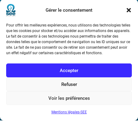
Métro : « Boissière » Ligne 6 et « Iéna » Ligne 9
Gérer le consentement
Téléphone : (+33) 1 56 90 37 17
Pour offrir les meilleures expériences, nous utilisons des technologies telles
que les cookies pour stocker et/ou accéder aux informations des appareils.
N° de SIREN : 785 393 232, Code APE : 9412Z TVA intra-
Le fait de consentir à ces technologies nous permettra de traiter des
communautaire : FR44 785 393 232
données telles que le comportement de navigation ou les ID uniques sur ce
site. Le fait de ne pas consentir ou de retirer son consentement peut avoir
Bicentenaire des découvertes d’André-
un effet négatif sur certaines caractéristiques et fonctions.
Marie Ampère
Accepter
Conditions Générales de Vente
Refuser
Mentions légales
Voir les préférences
Mentions légales-SEE
Contact