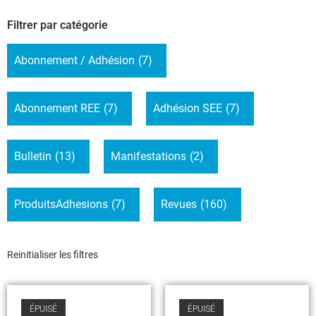
Filtrer par catégorie
Abonnement / Adhésion
(7)
Abonnement REE
(7)
Adhésion SEE
(7)
Bulletin
(13)
Manifestations
(2)
ProduitsAdhesions
(7)
Revues
(160)
Reinitialiser les filtres
ÉPUISÉ
ÉPUISÉ