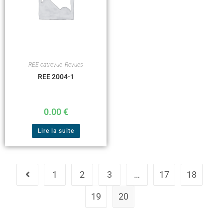
REE catrevue
,
Revues
REE 2004-1
0.00
€
Lire la suite
1
2
3
…
17
18
19
20