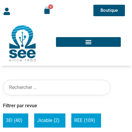
Boutique
Filtrer par revue
3EI
(40)
Jicable
(2)
REE
(109)