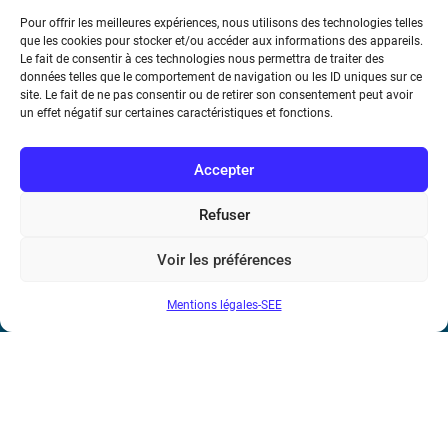
Pour offrir les meilleures expériences, nous utilisons des technologies telles
17 rue de l’Amiral Hamelin
75116 Paris
que les cookies pour stocker et/ou accéder aux informations des appareils.
Le fait de consentir à ces technologies nous permettra de traiter des
Métro : « Boissière » Ligne 6 et « Iéna » Ligne 9
données telles que le comportement de navigation ou les ID uniques sur ce
site. Le fait de ne pas consentir ou de retirer son consentement peut avoir
un effet négatif sur certaines caractéristiques et fonctions.
Téléphone : (+33) 1 56 90 37 17
N° de SIREN : 785 393 232, Code APE : 9412Z TVA intra-
Accepter
communautaire : FR44 785 393 232
Refuser
Bicentenaire des découvertes d’André-
Marie Ampère
Voir les préférences
Mentions légales-SEE
Conditions Générales de Vente
Mentions légales
Contact