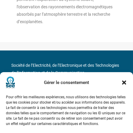
l’observation des rayonnements électromagnétiques
absorbés par l’atmosphère terrestre et la recherche
d’exoplanètes.
Société de l’Electricité, de l’Electronique et des Technologies
de l’Information et de la Communication
Gérer le consentement
17 rue de l’Amiral Hamelin
75116 Paris
Pour offrir les meilleures expériences, nous utilisons des technologies telles
Métro : « Boissière » Ligne 6 et « Iéna » Ligne 9
que les cookies pour stocker et/ou accéder aux informations des appareils.
Le fait de consentir à ces technologies nous permettra de traiter des
Téléphone : (+33) 1 56 90 37 17
données telles que le comportement de navigation ou les ID uniques sur ce
site. Le fait de ne pas consentir ou de retirer son consentement peut avoir
un effet négatif sur certaines caractéristiques et fonctions.
N° de SIREN : 785 393 232, Code APE : 9412Z TVA intra-