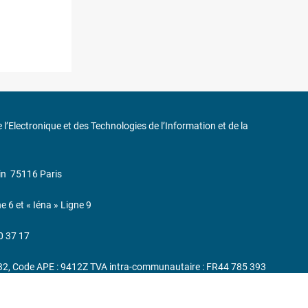
de l’Electronique et des Technologies de l’Information et de la
in
75116 Paris
ne 6 et « Iéna » Ligne 9
0 37 17
232, Code APE : 9412Z TVA intra-communautaire : FR44 785 393