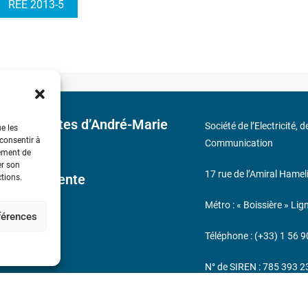
REE 2013-5
 découvertes d’André-Marie
Société de l’Electricité, 
ue les
 consentir à
Communication
tement de
er son
17 rue de l’Amiral Hamel
ales de Vente
ctions.
Métro : « Boissière » Lig
éférences
s
Téléphone : (+33) 1 56 9
N° de SIREN : 785 393 
232