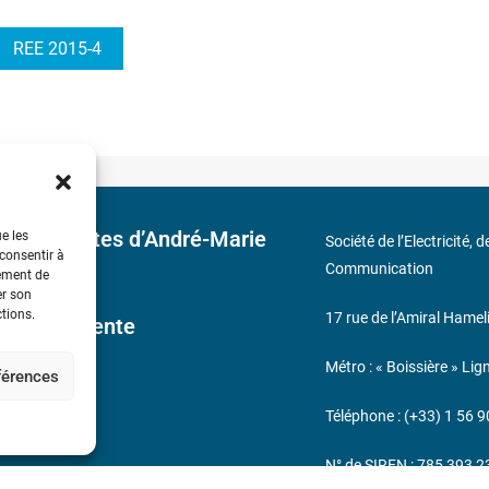
REE 2015-4
 découvertes d’André-Marie
ue les
Société de l’Electricité, 
 consentir à
Communication
tement de
er son
ctions.
17 rue de l’Amiral Hamel
ales de Vente
Métro : « Boissière » Lig
éférences
s
Téléphone : (+33) 1 56 9
N° de SIREN : 785 393 