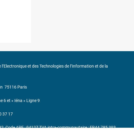
de l’Electronique et des Technologies de l’Information et de la
in
75116 Paris
ne 6 et « Iéna » Ligne 9
0 37 17
232, Code APE : 9412Z TVA intra-communautaire : FR44 785 393