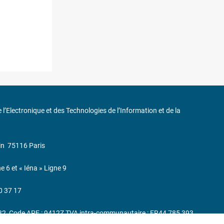
de l’Electronique et des Technologies de l’Information et de la
in
75116 Paris
ne 6 et « Iéna » Ligne 9
0 37 17
232, Code APE : 9412Z TVA intra-communautaire : FR44 785 393