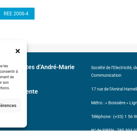
REE 2006-4
 découvertes d’André-Marie
ue les
Société de l’Electricité, 
 consentir à
Communication
tement de
er son
ctions.
17 rue de l’Amiral Hamel
ales de Vente
Métro : « Boissière » Lig
éférences
s
Téléphone : (+33) 1 56 9
N° de SIREN : 785 393 