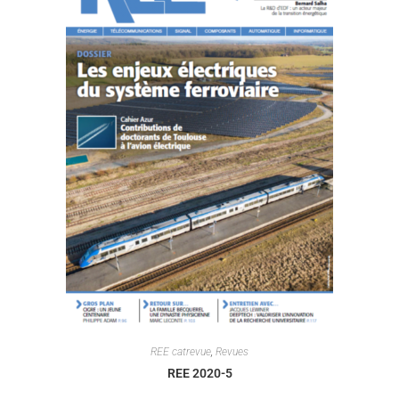
REE catrevue
,
Revues
REE 2020-5