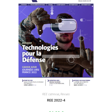
REE catrevue
,
Revues
REE 2022-4