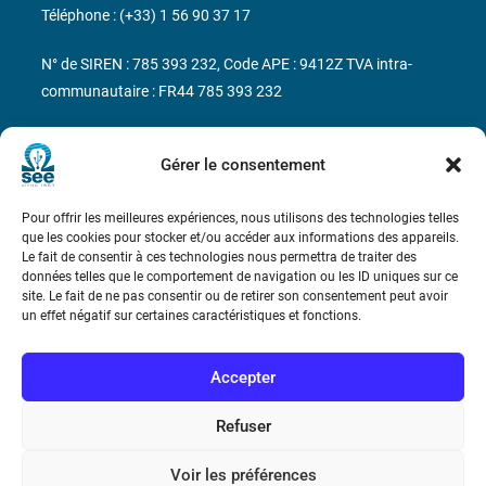
Téléphone : (+33) 1 56 90 37 17
N° de SIREN : 785 393 232, Code APE : 9412Z TVA intra-
communautaire : FR44 785 393 232
Bicentenaire des découvertes d’André-
Marie Ampère
Gérer le consentement
Pour offrir les meilleures expériences, nous utilisons des technologies telles
Conditions Générales de Vente
que les cookies pour stocker et/ou accéder aux informations des appareils.
Le fait de consentir à ces technologies nous permettra de traiter des
données telles que le comportement de navigation ou les ID uniques sur ce
Mentions légales
site. Le fait de ne pas consentir ou de retirer son consentement peut avoir
un effet négatif sur certaines caractéristiques et fonctions.
Contact
Accepter
Refuser
Voir les préférences