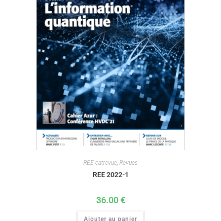
REE catrevue
,
Revues
REE 2022-1
36.00
€
Ajouter au panier