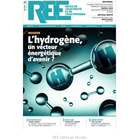
REE catrevue
,
Revues