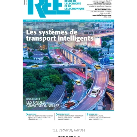
REE catrevue
,
Revues