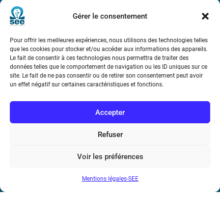
Métro : « Boissière » Ligne 6 et « Iéna » Ligne 9
Gérer le consentement
Téléphone : (+33) 1 56 90 37 17
Pour offrir les meilleures expériences, nous utilisons des technologies telles
que les cookies pour stocker et/ou accéder aux informations des appareils.
N° de SIREN : 785 393 232, Code APE : 9412Z TVA intra-
Le fait de consentir à ces technologies nous permettra de traiter des
communautaire : FR44 785 393 232
données telles que le comportement de navigation ou les ID uniques sur ce
site. Le fait de ne pas consentir ou de retirer son consentement peut avoir
Bicentenaire des découvertes d’André-
un effet négatif sur certaines caractéristiques et fonctions.
Marie Ampère
Accepter
Conditions Générales de Vente
Refuser
Mentions légales
Voir les préférences
Mentions légales-SEE
Contact