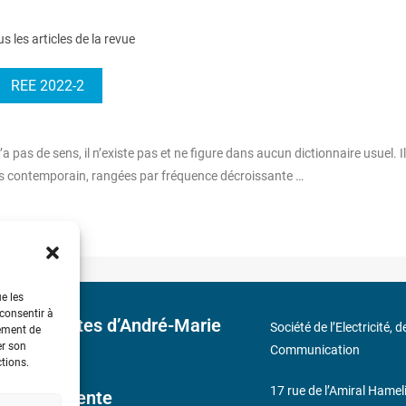
us les articles de la revue
REE 2022-2
a pas de sens, il n’existe pas et ne figure dans aucun dictionnaire usuel. Il
̧ais contemporain, rangées par fréquence décroissante …
ue les
 consentir à
 découvertes d’André-Marie
Société de l’Electricité, 
tement de
er son
Communication
ctions.
17 rue de l’Amiral Hamel
ales de Vente