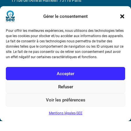
17 rue de l’Amiral Hamelin
75116 Paris
Métro : « Boissière » Ligne 6 et « Iéna » Ligne 9
Gérer le consentement
Téléphone : (+33) 1 56 90 37 17
Pour offrir les meilleures expériences, nous utilisons des technologies telles
que les cookies pour stocker et/ou accéder aux informations des appareils.
N° de SIREN : 785 393 232, Code APE : 9412Z TVA intra-
Le fait de consentir à ces technologies nous permettra de traiter des
données telles que le comportement de navigation ou les ID uniques sur ce
communautaire : FR44 785 393 232
site. Le fait de ne pas consentir ou de retirer son consentement peut avoir
un effet négatif sur certaines caractéristiques et fonctions.
Bicentenaire des découvertes d’André-
Marie Ampère
Accepter
Conditions Générales de Vente
Refuser
Mentions légales
Voir les préférences
Mentions légales-SEE
Contact